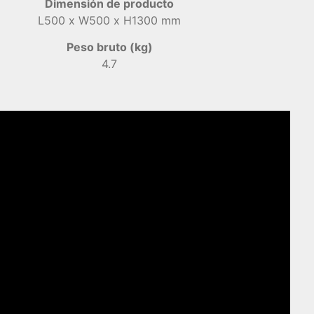
Dimensión de producto
L500 x W500 x H1300 mm
Peso bruto (kg)
4.7