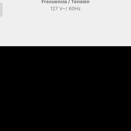
Frecuencia / Tensión
127 V~/ 60Hz