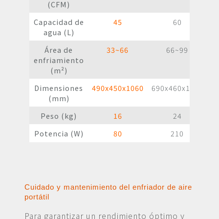
(CFM)
Capacidad de
45
60
agua (L)
Área de
33~66
66~99
enfriamiento
(m²)
Dimensiones
490x450x1060
690x460x1025
8
(mm)
Peso (kg)
16
24
Potencia (W)
80
210
Cuidado y mantenimiento del enfriador de aire
portátil
Para garantizar un rendimiento óptimo y